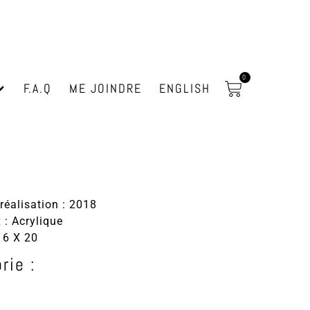
0
F.A.Q
ME JOINDRE
ENGLISH
réalisation : 2018
 : Acrylique
16 X 20
rie :