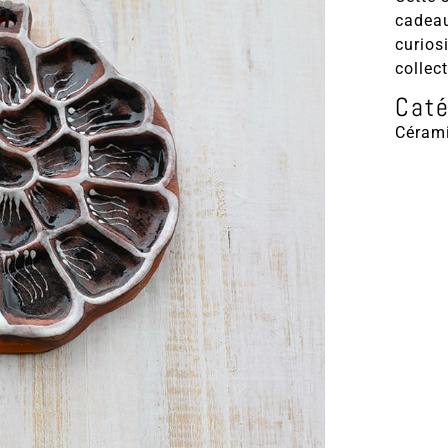
cadeau
curios
collec
Caté
Céram