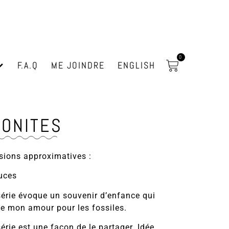
0
F.A.Q
ME JOINDRE
ENGLISH
MONITES
ions approximatives :
uces
série évoque un souvenir d’enfance qui
e mon amour pour les fossiles.
série est une façon de le partager. Idée